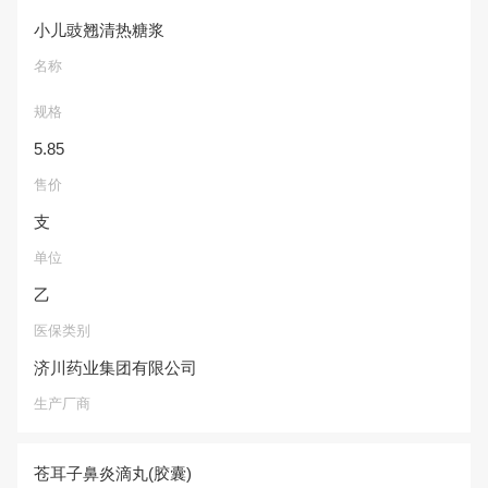
小儿豉翘清热糖浆
名称
规格
5.85
售价
支
单位
乙
医保类别
济川药业集团有限公司
生产厂商
苍耳子鼻炎滴丸(胶囊)