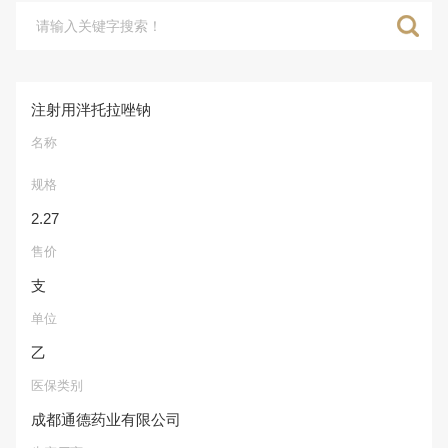
注射用泮托拉唑钠
名称
规格
2.27
售价
支
单位
乙
医保类别
成都通德药业有限公司