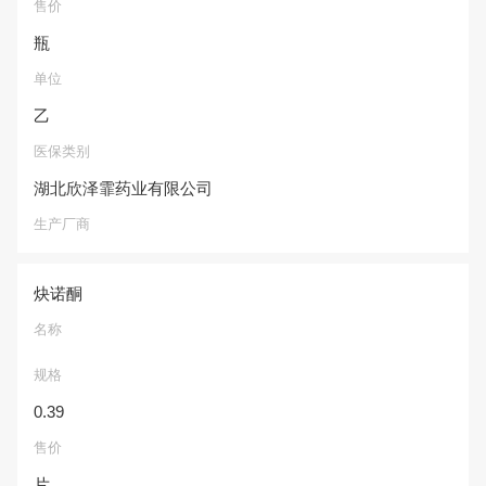
售价
瓶
单位
乙
医保类别
湖北欣泽霏药业有限公司
生产厂商
炔诺酮
名称
规格
0.39
售价
片