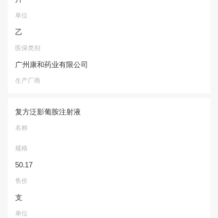
单位
乙
医保类别
广州康和药业有限公司
生产厂商
复方泛影葡胺注射液
名称
规格
50.17
售价
支
单位