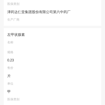
医保类别
津药达仁堂集团股份有限公司第六中药厂
生产厂商
左甲状腺素
名称
规格
0.23
售价
片
单位
甲
医保类别