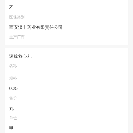
乙
医保类别
西安汉丰药业有限责任公司
生产厂商
速效救心丸
名称
规格
0.25
售价
丸
单位
甲