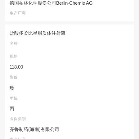
德国柏林化学股份公司Berlin-Chemie AG
生产厂商
盐酸多柔比星脂质体注射液
名称
规格
118.00
售价
瓶
单位
丙
医保类别
齐鲁制药(海南)有限公司