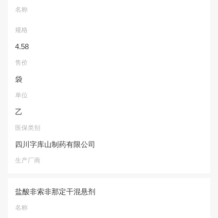
名称
规格
4.58
售价
袋
单位
乙
医保类别
四川字库山制药有限公司
生产厂商
盐酸非索非那定干混悬剂
名称