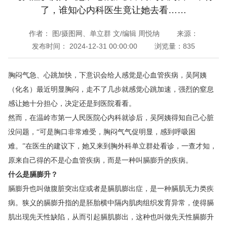
了，谁知心内科医生竟让她去看……
作者：
图/摄图网、单立群 文/编辑 周悦纳
来源：
发布时间：
2024-12-31 00:00:00
浏览量：
835
胸闷气急、心跳加快，下意识会给人感觉是心血管疾病，吴阿姨
（化名）最近明显胸闷，走不了几步就感觉心跳加速，强烈的窒息
感让她十分担心，决定还是到医院看看。
然而，在温岭市第一人民医院心内科就诊后，吴阿姨得知自己心脏
没问题，“可是胸口非常难受，胸闷气气促明显，感到呼吸困
难。”在医生的建议下，她又来到胸外科单立群处看诊，一查才知，
原来自己得的不是心血管疾病，而是一种叫膈膨升的疾病。
什么是膈膨升？
膈膨升也叫做腹脏突出症或者是膈肌膨出症，是一种膈肌无力类疾
病。狭义的膈膨升指的是胚胎横中隔内肌肉组织发育异常，使得膈
肌出现先天性缺陷，从而引起膈肌膨出，这种也叫做先天性膈膨升