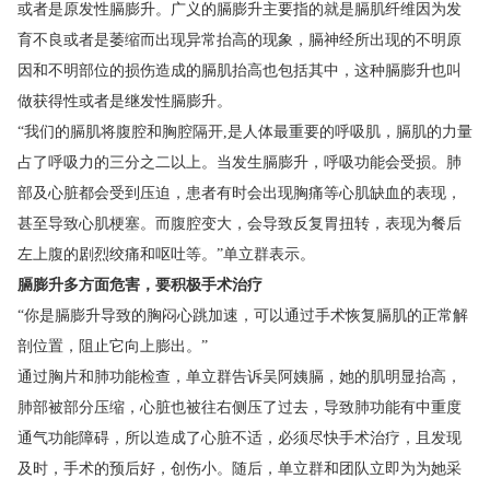
或者是原发性膈膨升。广义的膈膨升主要指的就是膈肌纤维因为发
育不良或者是萎缩而出现异常抬高的现象，膈神经所出现的不明原
因和不明部位的损伤造成的膈肌抬高也包括其中，这种膈膨升也叫
做获得性或者是继发性膈膨升。
“我们的膈肌将腹腔和胸腔隔开,是人体最重要的呼吸肌，膈肌的力量
占了呼吸力的三分之二以上。当发生膈膨升，呼吸功能会受损。肺
部及心脏都会受到压迫，患者有时会出现胸痛等心肌缺血的表现，
甚至导致心肌梗塞。而腹腔变大，会导致反复胃扭转，表现为餐后
左上腹的剧烈绞痛和呕吐等。”单立群表示。
膈膨升多方面危害，要积极手术治疗
“你是膈膨升导致的胸闷心跳加速，可以通过手术恢复膈肌的正常解
剖位置，阻止它向上膨出。”
通过胸片和肺功能检查，单立群告诉吴阿姨膈，她的肌明显抬高，
肺部被部分压缩，心脏也被往右侧压了过去，导致肺功能有中重度
通气功能障碍，所以造成了心脏不适，必须尽快手术治疗，且发现
及时，手术的预后好，创伤小。随后，单立群和团队立即为为她采