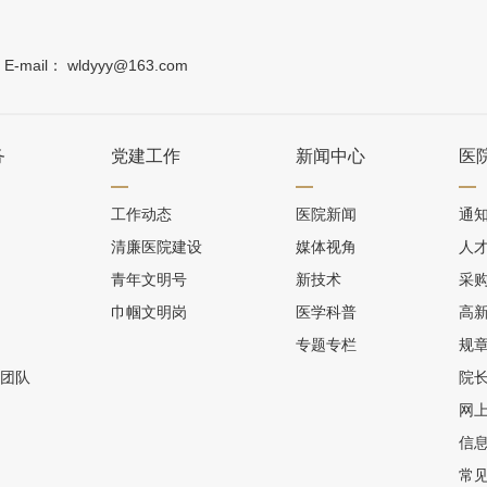
-mail：
wldyyy@163.com
务
党建工作
新闻中心
医
工作动态
医院新闻
通
清廉医院建设
媒体视角
人
青年文明号
新技术
采
巾帼文明岗
医学科普
高
专题专栏
规
疗团队
院
网
信
常